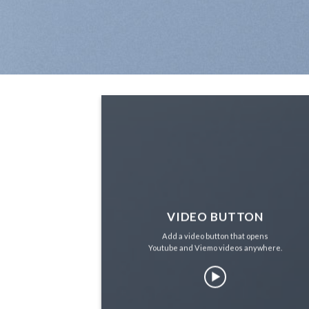
VIDEO BUTTON
Add a video button that opens
Youtube and Viemo videos anywhere.