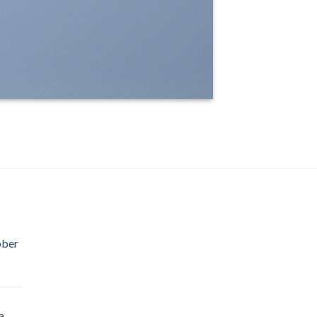
bber
a