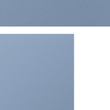
SHOW ON HOVER
Select between various hover effects