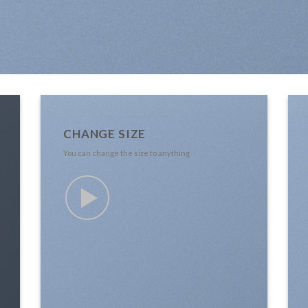
CHANGE SIZE
You can change the size to anything