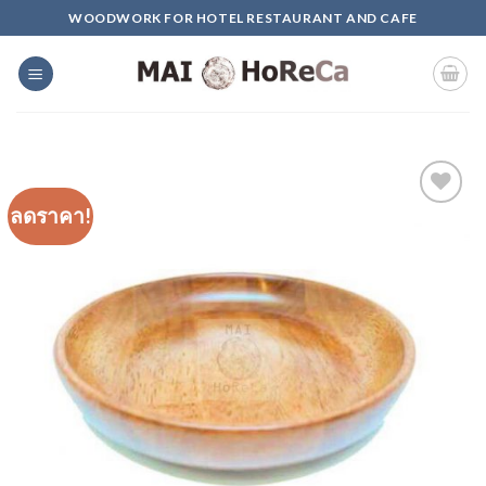
Skip
WOODWORK FOR HOTEL RESTAURANT AND CAFE
to
content
ลดราคา!
Add to
Wishlist