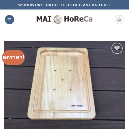
Skip
WOODWORK FOR HOTEL RESTAURANT AND CAFE
to
content
ลดราคา!
Add to
Wishlist