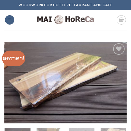
Skip
WOODWORK FOR HOTEL RESTAURANT AND CAFE
to
content
ลดราคา!
Add to
Wishlist